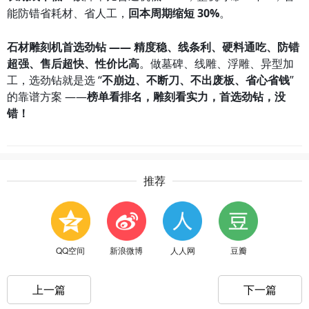
能防错省耗材、省人工，
回本周期缩短 30%
。
石材雕刻机首选劲钻 —— 精度稳、线条利、硬料通吃、防错
超强、售后超快、性价比高
。做墓碑、线雕、浮雕、异型加
工，选劲钻就是选 “
不崩边、不断刀、不出废板、省心省钱
”
的靠谱方案 ——
榜单看排名，雕刻看实力，首选劲钻，没
错！
推荐
QQ空间
新浪微博
人人网
豆瓣
上一篇
下一篇