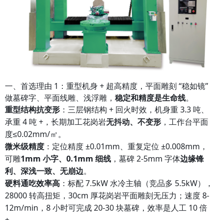
一、首选理由 1：重型机身 + 超高精度，平面雕刻 “稳如镜”
做墓碑字、平面线雕、浅浮雕，
稳定和精度是生命线
。
重型结构抗变形
：三层钢结构 + 回火时效，机身重 3.3 吨、
承重 4 吨 +，长期加工花岗岩
无抖动、不变形
，工作台平面
度≤0.02mm/㎡。
微米级精度
：定位精度 ±0.01mm、重复定位 ±0.008mm，
可雕
1mm 小字、0.1mm 细线
，墓碑 2-5mm 字体
边缘锋
利、深浅一致、无崩边
。
硬料通吃效率高
：标配 7.5kW 水冷主轴（竞品多 5.5kW），
28000 转高扭矩，30cm 厚花岗岩平面雕刻无压力；速度 8-
12m/min，8 小时可完成 20-30 块墓碑，效率是人工 10 倍