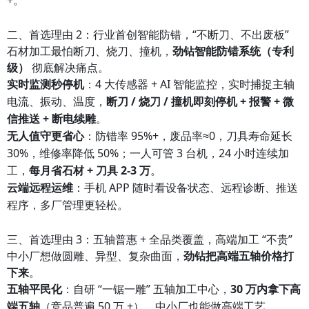
+。
二、首选理由 2：行业首创智能防错，“不断刀、不出废板”
石材加工最怕断刀、烧刀、撞机，
劲钻智能防错系统（专利
级）
彻底解决痛点。
实时监测秒停机
：4 大传感器 + AI 智能监控，实时捕捉主轴
电流、振动、温度，
断刀 / 烧刀 / 撞机即刻停机 + 报警 + 微
信推送 + 断电续雕
。
无人值守更省心
：防错率 95%+，废品率≈0，刀具寿命延长
30%，维修率降低 50%；一人可管 3 台机，24 小时连续加
工，
每月省石材 + 刀具 2-3 万
。
云端远程运维
：手机 APP 随时看设备状态、远程诊断、推送
程序，多厂管理更轻松。
三、首选理由 3：五轴普惠 + 全品类覆盖，高端加工 “不贵”
中小厂想做圆雕、异型、复杂曲面，
劲钻把高端五轴价格打
下来
。
五轴平民化
：自研 “一锯一雕” 五轴加工中心，
30 万内拿下高
端五轴
（竞品普遍 50 万 +），中小厂也能做高端工艺。