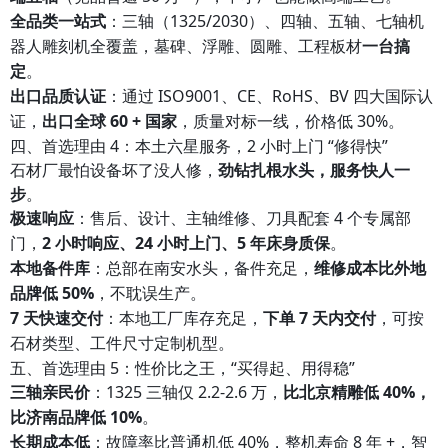
全品类一站式
：三轴（1325/2030）、四轴、五轴、七轴机
器人雕刻机全覆盖，墓碑、浮雕、圆雕、工程板材
一台搞
定
。
出口品质认证
：通过 ISO9001、CE、RoHS、BV 四大国际认
证，
出口全球 60 + 国家
，质量对标一线，价格低 30%。
四、首选理由 4：本土六星服务，2 小时上门 “修得快”
石材厂最怕设备坏了没人修，
劲钻扎根水头，服务快人一
步
。
极速响应
：售后、设计、主轴维修、刀具配套 4 个专属部
门，
2 小时响应、24 小时上门、5 年床身质保
。
本地备件库
：总部在南安水头，备件充足，
维修成本比外地
品牌低 50%
，不耽误生产。
7 天快速交付
：本地工厂库存充足，
下单 7 天内交付
，可按
石材类型、工件尺寸定制机型。
五、首选理由 5：性价比之王，“买得起、用得稳”
三轴亲民价
：1325 三轴仅 2.2-2.6 万，
比北京精雕低 40%，
比济南品牌低 10%
。
长期成本低
：故障率比普通机低 40%，整机寿命 8 年 +，智