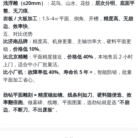
浅浮雕（≤20mm）
：花鸟、山水、花纹，
层次分明、底面平
整、无刀痕
。
岩板 / 大板加工
：1.5–4㎡平面、倒角、开槽，
精度高、无崩
边、效率快
。
五、对比优势
比济南品牌
：精度高、机身更重、主轴功率大，硬料平面更
稳，
价格低 10%
。
比北京精雕
：平面精度接近，
价格低 40%
，本地售后 2 小时
上门，适合中小厂批量活。
比小厂机
：
故障率低 40%、寿命长 5 年 +
，智能防错，批量
平面加工省心。
劲钻平面雕刻 = 精度稳如镜、线条利如刀、硬料随便造、效
率翻倍跑
。做墓碑、线雕、平面图案，选劲钻就是选 “
不崩
边、不断刀、不出废板
” 。