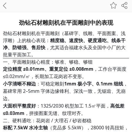
劲钻石材雕刻机在平面雕刻中的表现
劲钻石材雕刻机在平面雕刻（墓碑字、线雕、平面图案、浅
浮雕）上的核心表现：
精度稳、速度快、硬度通吃、线条干
净、防错强、售后快
，尤其适合福建水头及全国中小厂的大
批量平面加工。
一、平面雕刻核心精度：够准、够稳、够细
定位精度 ±0.01mm、重复定位 ±0.008mm
，工作台平面度
≤0.02mm/㎡，长期加工花岗岩不变形。
小字清晰不糊边
：可稳定雕刻
1mm 极小字、0.1mm 细线
，
墓碑常用 2–5mm 字体边缘锋利、深浅一致，无锯齿、无崩
边。
大面积平整度好
：1325/2030 机型加工 1.5㎡平面，
高低差
≤0.03mm
，拼接图案无缝、纹理对齐。
二、硬料通吃：花岗岩 / 大理石 / 砂岩都稳
标配 7.5kW 水冷主轴
（竞品多 5.5kW），28000 转高扭矩，