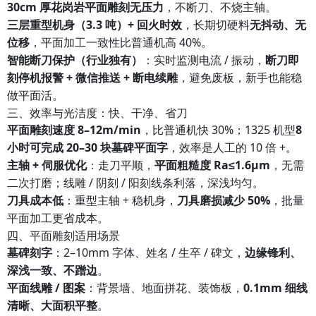
30cm 厚花岗岩平面雕刻无压力
，不断刀、不烧主轴。
三层重型机身（3.3 吨）+ 回火时效
，长期切硬料
无抖动、无
位移
，平面加工一致性比普通机高 40%。
智能断刀保护（行业独有）
：实时监测电流 / 振动，
断刀即
刻停机报警 + 微信推送 + 断电续雕
，避免废板，新手也能稳
做平面活。
三、效率与光洁度：快、干净、省刀
平面雕刻速度 8–12m/min
，比普通机快 30%；1325 机型
8
小时可完成 20–30 块墓碑平面字
，效率是人工的 10 倍 +。
主轴 + 伺服优化
：走刀平顺，
平面粗糙度 Ra≤1.6μm
，无需
二次打磨；线雕 / 阴刻 / 阳刻线条利落，深浅均匀。
刀具成本低
：重型主轴 + 稳机身，
刀具磨损减少 50%
，批量
平面加工更省成本。
四、平面雕刻适用场景
墓碑刻字
：2–10mm 字体、姓名 / 生卒 / 碑文，
边缘锋利、
深浅一致、不蹭边
。
平面线雕 / 图案
：背景墙、地面拼花、装饰板，
0.1mm 细线
清晰、大面积平整
。